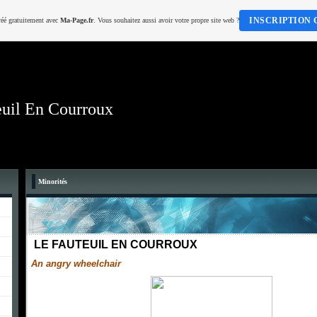
INSCRIPTION 
réé gratuitement avec
Ma-Page.fr
. Vous souhaitez aussi avoir votre propre site web ?
euil En Courroux
Minorités
LE FAUTEUIL EN COURROUX
An angry wheelchair