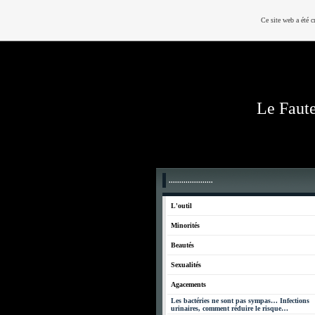
Ce site web a été c
Le Faut
.....................
L'outil
Minorités
Beautés
Sexualités
Agacements
Les bactéries ne sont pas sympas… Infections
urinaires, comment réduire le risque…