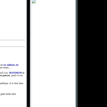
é de
six millions de
e mes maux…
fixé à un
MAXIMUM
de
un pauvre
, (sauf s’il est
 publique. Il se doit donc
 pas tous ses