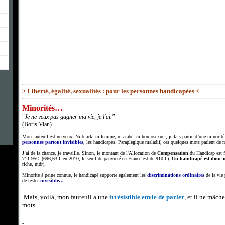
> Liberté, égalité, sexualités : pour les personnes handicapées <
Minorités…
"
Je ne veux pas gagner ma vie, je l'ai."
(Boris Vian)
Mon fauteuil est nerveux. Ni black, ni femme, ni arabe, ni homosexuel, je fais partie d’une minorit
personnes partout invisibles
, les handicapés. Paraplégique maladif, ces quelques mots parlent d
J’ai de la chance, je travaille. Sinon, le montant de l'Allocation de
Compensation
du Handicap est 
711.95€ (696,63 € en 2010, le seuil de pauvreté en France est de 910 €). U
n handicapé est donc 
riche, mdr).
Minorité à peine connue, le handicapé supporte également les
discriminations ordinaires
de la vie
de rester
invisible…
Mais, voilà, mon fauteuil a une
irrésistible envie de parler
, et il ne mâche
mots….
-